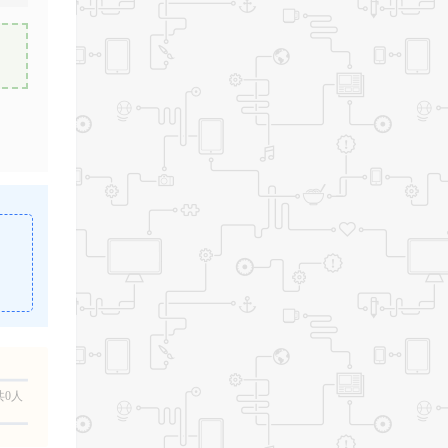
。
共0人