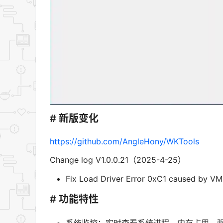
# 新版变化
https://github.com/AngleHony/WKTools
Change log V1.0.0.21（2025-4-25）
Fix Load Driver Error 0xC1 caused by V
# 功能特性