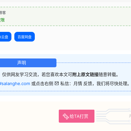
游客
权限
23云盘
百度网盘
声明
，仅供网友学习交流，若您喜欢本文可
附上原文链接
随意转载。
#salanghe.com
或点击右侧
私信：月情 反馈，我们将尽快处理
给TA打赏