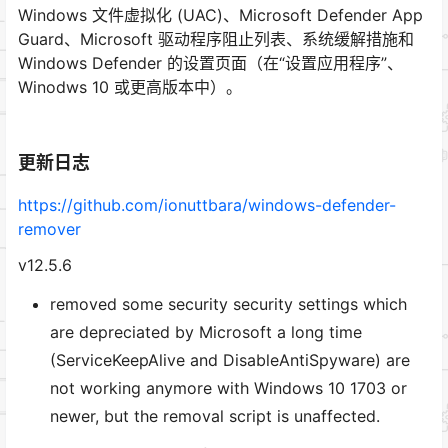
Windows 文件虚拟化 (UAC)、Microsoft Defender App
Guard、Microsoft 驱动程序阻止列表、系统缓解措施和
Windows Defender 的设置页面（在“设置应用程序”、
Winodws 10 或更高版本中）。
更新日志
https://github.com/ionuttbara/windows-defender-
remover
v12.5.6
removed some security security settings which
are depreciated by Microsoft a long time
(ServiceKeepAlive and DisableAntiSpyware) are
not working anymore with Windows 10 1703 or
newer, but the removal script is unaffected.