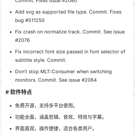
Commit. Fixes issue #2080
Add svg as supported file type. Commit. Fixes
bug #511250
Fix crash on normalize track. Commit. See issue
#2076
Fix incorrect font size passed in font selector of
subtitle style. Commit.
Don’t stop MLT::Consumer when switching
monitors. Commit. See issue #2064
# 软件特点
免费开源，支持多平台使用。
功能全面，涵盖剪辑、音效、特效与字幕。
界面直观，操作便捷，适合各类用户。