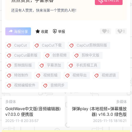
给TA打赏
还没有人赞赏，快来当第一个赞赏的人吧！
0
0
海报分享
收藏
举报
CapCut
CapCut下载
CapCut剪映国际版
CapCut最新版
创意视频
剪映中文版
剪映国际版
字幕添加
手机剪辑工具
特效制作
视频剪辑
视频导出
视频滤镜
视频编辑软件
音频同步
多媒体
多媒体
GoldWave中文版(音频编辑器)
弹弹play (本地视频+弹幕播放
v7.03.0 便携版
器) v16.3.0 绿色版
2025-11-8 20:35:57
2025-11-15 18:16:21