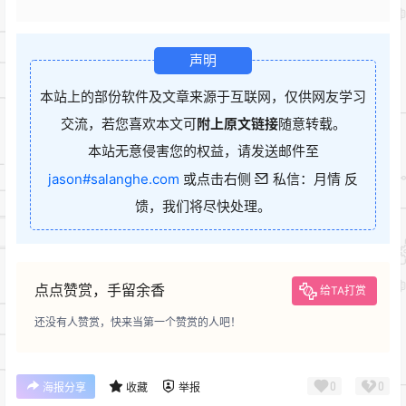
声明
本站上的部份软件及文章来源于互联网，仅供网友学习
交流，若您喜欢本文可
附上原文链接
随意转载。
本站无意侵害您的权益，请发送邮件至
jason#salanghe.com
或点击右侧
私信：月情 反
馈，我们将尽快处理。
点点赞赏，手留余香
给TA打赏
还没有人赞赏，快来当第一个赞赏的人吧！
0
0
海报分享
收藏
举报