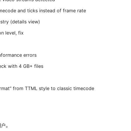
mecode and ticks instead of frame rate
try (details view)
 level, fix
onformance errors
eck with 4 GB+ files
rmat” from TTML style to classic timecode
。
用户。