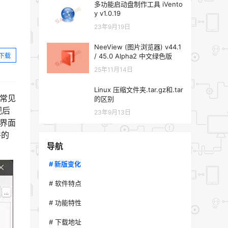
多功能启动盘制作工具 iVento
y v1.0.19
23年9月19日
NeeView (图片浏览器) v44.1
下载
/ 45.0 Alpha2 中文绿色版
25年11月14日
Linux 压缩文件夹.tar.gz和.tar
有常见
的区别
视后
23年9月13日
形界面
件的
导航
# 新版变化
# 软件特点
# 功能特性
# 下载地址