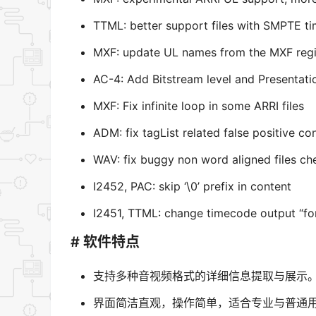
TTML: better support files with SMPTE ti
MXF: update UL names from the MXF regis
AC-4: Add Bitstream level and Presentation
MXF: Fix infinite loop in some ARRI files
ADM: fix tagList related false positive c
WAV: fix buggy non word aligned files ch
I2452, PAC: skip ‘\0’ prefix in content
I2451, TTML: change timecode output “fo
# 软件特点
支持多种音视频格式的详细信息提取与展示
界面简洁直观，操作简单，适合专业与普通