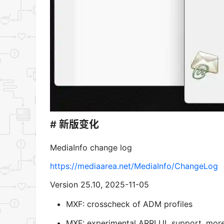
# 新版变化
MediaInfo change log
https://mediaarea.net/MediaInfo/ChangeLog
Version 25.10, 2025-11-05
MXF: crosscheck of ADM profiles
MXF: experimental ARRI UL support, mor