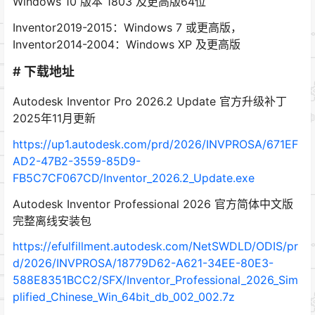
Windows 10 版本 1803 及更高版64位
Inventor2019-2015：Windows 7 或更高版，
Inventor2014-2004：Windows XP 及更高版
# 下载地址
Autodesk Inventor Pro 2026.2 Update 官方升级补丁
2025年11月更新
https://up1.autodesk.com/prd/2026/INVPROSA/671EF
AD2-47B2-3559-85D9-
FB5C7CF067CD/Inventor_2026.2_Update.exe
Autodesk Inventor Professional 2026 官方简体中文版
完整离线安装包
https://efulfillment.autodesk.com/NetSWDLD/ODIS/pr
d/2026/INVPROSA/18779D62-A621-34EE-80E3-
588E8351BCC2/SFX/Inventor_Professional_2026_Sim
plified_Chinese_Win_64bit_db_002_002.7z