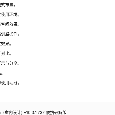
拽式布置。
实使用环境。
查看空间效果。
局调整操作。
觉效果。
行对比。
展示与分享。
达。
与使用动线。
er (室内设计) v10.3.1.737 便携破解版