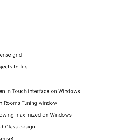
ense grid
ects to file
en in Touch interface on Windows
t in Rooms Tuning window
howing maximized on Windows
id Glass design
cense)