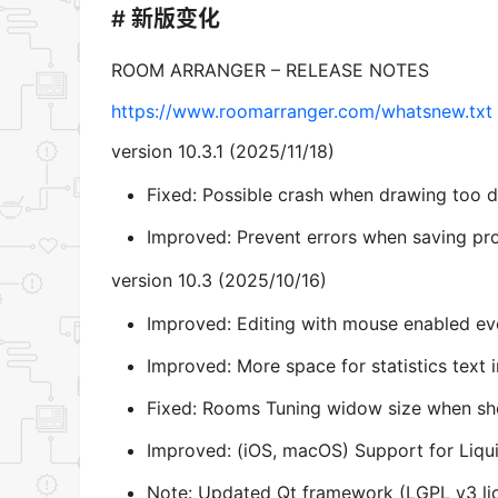
# 新版变化
ROOM ARRANGER – RELEASE NOTES
https://www.roomarranger.com/whatsnew.txt
version 10.3.1 (2025/11/18)
Fixed: Possible crash when drawing too d
Improved: Prevent errors when saving proj
version 10.3 (2025/10/16)
Improved: Editing with mouse enabled ev
Improved: More space for statistics tex
Fixed: Rooms Tuning widow size when s
Improved: (iOS, macOS) Support for Liqu
Note: Updated Qt framework (LGPL v3 li