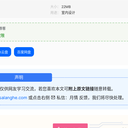
大小：
22MB
用途：
室内设计
游客
权限
23云盘
百度网盘
声明
仅供网友学习交流，若您喜欢本文可
附上原文链接
随意转载。
salanghe.com
或点击右侧
私信：月情 反馈，我们将尽快处理。