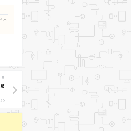
共0人
工具
解版
:49