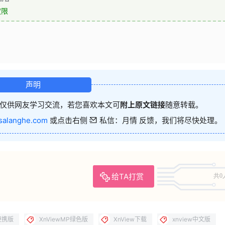
权限
声明
仅供网友学习交流，若您喜欢本文可
附上原文链接
随意转载。
salanghe.com
或点击右侧
私信：月情 反馈，我们将尽快处理。
给TA打赏
共0
P便携版
XnViewMP绿色版
XnView下载
xnview中文版