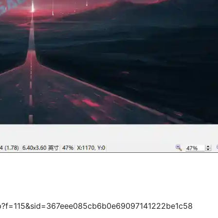
php?f=115&sid=367eee085cb6b0e69097141222be1c58