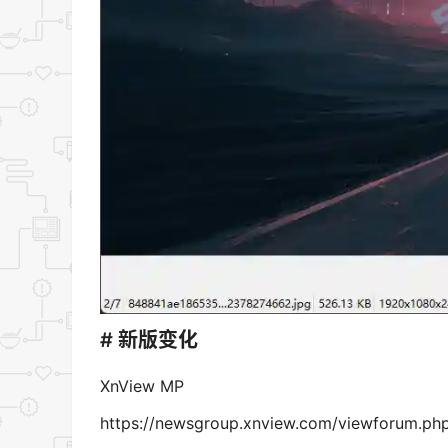
# 新版变化
XnView MP
https://newsgroup.xnview.com/viewforum.