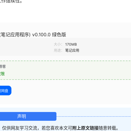
工作连续性。
es (笔记应用程序) v0.100.0 绿色版
大小：
170MB
用途：
笔记应用
游客
权限
度网盘
声明
，仅供网友学习交流，若您喜欢本文可
附上原文链接
随意转载。