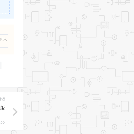
。
共0人
编辑
色版
:22