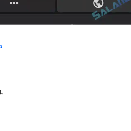
es
用。
。