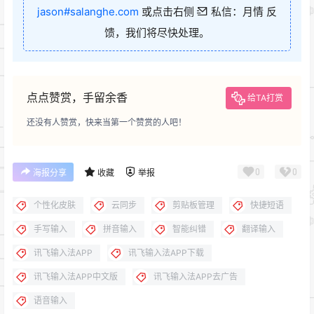
jason#salanghe.com
或点击右侧
私信：月情 反
馈，我们将尽快处理。
点点赞赏，手留余香
给TA打赏
还没有人赞赏，快来当第一个赞赏的人吧！
0
0
海报分享
收藏
举报
个性化皮肤
云同步
剪贴板管理
快捷短语
手写输入
拼音输入
智能纠错
翻译输入
讯飞输入法APP
讯飞输入法APP下载
讯飞输入法APP中文版
讯飞输入法APP去广告
语音输入