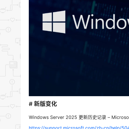
# 新版变化
Windows Server 2025 更新历史记录 – Micros
https://support.microsoft.com/zh-cn/help/5