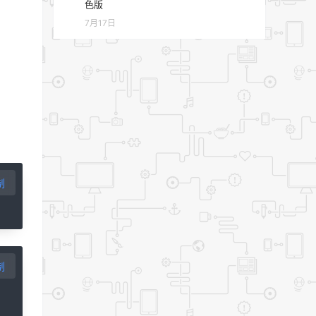
色版
7月17日
制
制