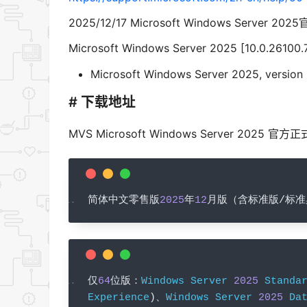
2025/12/17 Microsoft Windows Serve
Microsoft Windows Server 2025 [10.0.26100
Microsoft Windows Server 2025, versio
# 下载地址
MVS Microsoft Windows Server 20
简体中文零售版
2025
年
12
月版（含标准版/标准
仅
64
位版：
Windows
Server
2025
Standa
Experience
)、
Windows
Server
2025
Da