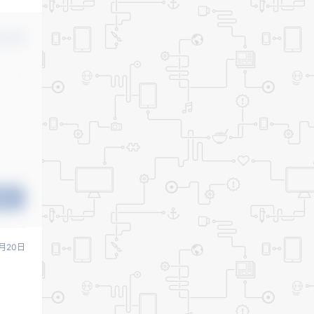
认修改
提交
月20日