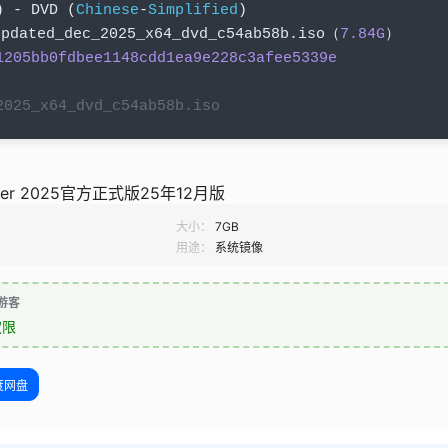
)
-
 DVD 
(
Chinese
-
Simplified
)
updated_dec_2025_x64_dvd_c54ab58b
.
iso
（
7.84G
）
1205bb0fdbee1148cdd1ea9e228c3afee5339e
2025_x64_dvd_c54ab58b.iso
rver 2025官方正式版25年12月版
大小：
7GB
用途：
系统镜像
游客
权限
度网盘