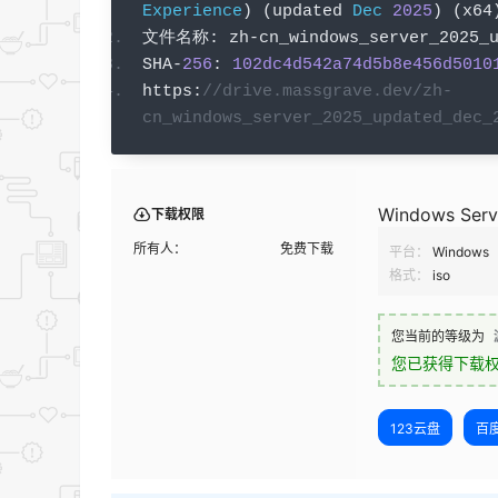
Experience
)
(
updated 
Dec
2025
)
(
x64
文件名称:
 zh
-
cn_windows_server_2025_
SHA
-
256
:
102dc4d542a74d5b8e456d5010
https
:
//drive.massgrave.dev/zh-
cn_windows_server_2025_updated_dec_
Windows Se
下载权限
所有人：
免费下载
平台：
Windows
格式：
iso
您当前的等级为
您已获得下载
123云盘
百