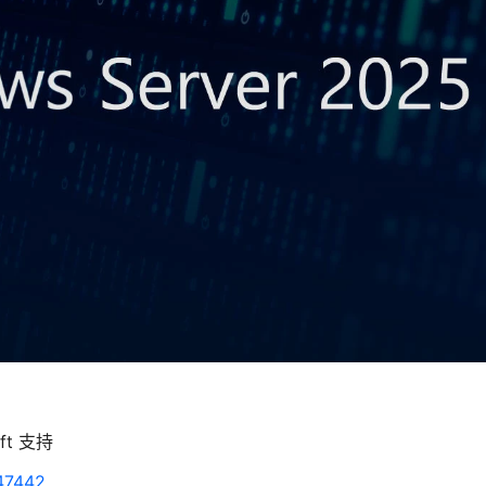
oft 支持
047442