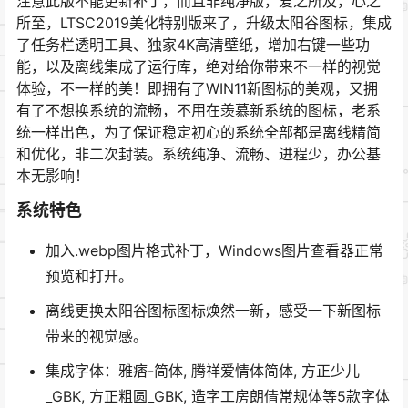
注意此版不能更新补丁，而且非纯净版，爱之所及，心之
所至，LTSC2019美化特别版来了，升级太阳谷图标，集成
了任务栏透明工具、独家4K高清壁纸，增加右键一些功
能，以及离线集成了运行库，绝对给你带来不一样的视觉
体验，不一样的美！即拥有了WIN11新图标的美观，又拥
有了不想换系统的流畅，不用在羡慕新系统的图标，老系
统一样出色，为了保证稳定初心的系统全部都是离线精简
和优化，非二次封装。系统纯净、流畅、进程少，办公基
本无影响！
系统特色
加入.webp图片格式补丁，Windows图片查看器正常
预览和打开。
离线更换太阳谷图标图标焕然一新，感受一下新图标
带来的视觉感。
集成字体：雅痞-简体, 腾祥爱情体简体, 方正少儿
_GBK, 方正粗圆_GBK, 造字工房朗倩常规体等5款字体