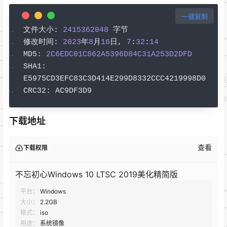
一键复制
文件大小:
2415362048
字节
修改时间:
2023
年
8
月
16
日,
7
:
32
:
14
MD5
:
2C6EDC01C862A5396D84C31A253D2DFD
SHA1
:
E5975CD3EFC83C3D414E299D8332CCC4219998D0
CRC32
:
 AC9DF3D9
下载地址
查看
下载权限
不忘初心Windows 10 LTSC 2019美化精简版
平台：
Windows
大小：
2.2GB
格式：
iso
用途：
系统镜像