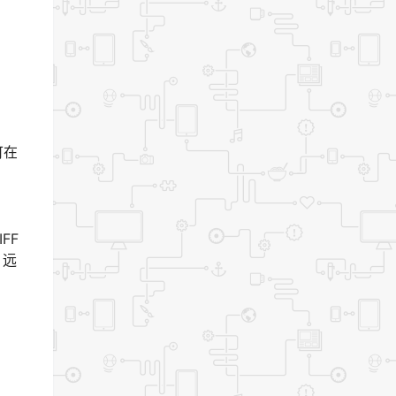
可在
FF
、远