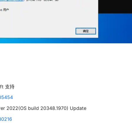
oft 支持
005454
2022(OS build 20348.1970) Update
030216