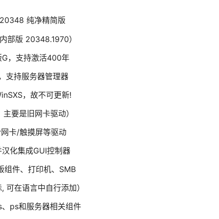
ild 20348 纯净精简版
OS内部版 20348.1970）
版G，支持激活400年
，支持服务器管理器
nSXS，故不可更新!
，主要是旧网卡驱动）
v网卡/触摸屏等驱动
并汉化集成GUI控制器
版组件、打印机、SMB
, 可在语言中自行添加）
is、ps和服务器相关组件