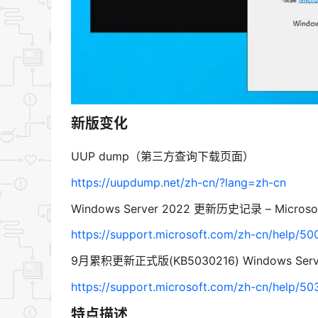
新版变化
UUP dump（第三方查询下载页面）
https://uupdump.net/zh-cn/?lang=zh-cn
Windows Server 2022 更新历史记录 – Micros
https://support.microsoft.com/zh-cn/help/5
9月累积更新正式版(KB5030216) Windows Server 
https://support.microsoft.com/zh-cn/help/5
特点描述