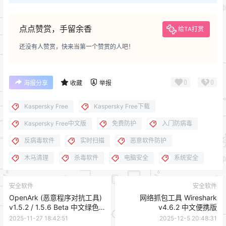
点点赞赏，手留余香
给TA打赏
还没有人赞赏，快来当第一个赞赏的人吧！
0
0
海报分享
收藏
举报
Kaspersky Free
Kaspersky Free下载
Kaspersky Free中文版
免费防护
入门防病毒
反病毒软件
实时扫描
恶意软件防护
木马清理
杀毒软件
电脑安全
系统安全
安全软件
安全软件
OpenArk (恶意程序对抗工具)
网络抓包工具 Wireshark
v1.5.2 / 1.5.6 Beta 中文绿色
v4.6.2 中文便携版
版
2025-11-27 18:42:51
2025-12-5 20:48:31