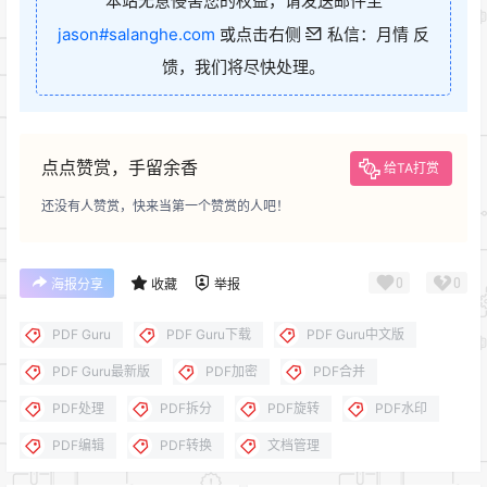
本站无意侵害您的权益，请发送邮件至
jason#salanghe.com
或点击右侧
私信：月情 反
馈，我们将尽快处理。
点点赞赏，手留余香
给TA打赏
还没有人赞赏，快来当第一个赞赏的人吧！
0
0
海报分享
收藏
举报
PDF Guru
PDF Guru下载
PDF Guru中文版
PDF Guru最新版
PDF加密
PDF合并
PDF处理
PDF拆分
PDF旋转
PDF水印
PDF编辑
PDF转换
文档管理