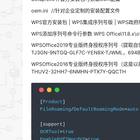
oem.ini //针对企业定制的安装配置文件
WPS官方安装包 | WPS集成序列号版 | WPS
WPS添加序列号命令行参数 WPS Office\11.8.x\offic
WPSOffice2019专业版终身授权序列号（
TJ3GN-9NTGQ-GLF7C-YEN8X-TJWML，694B
WPSOffice2016专业版终身授权序列号（
THUV2-32HH7-6NMHN-PTX7Y-QQCTH
[
Product
]
FileRoaming
/
DefaultRoamingMode
=
auto
[
support
]
OCRTool
=
true
EnablePdf2WordV2
=
true