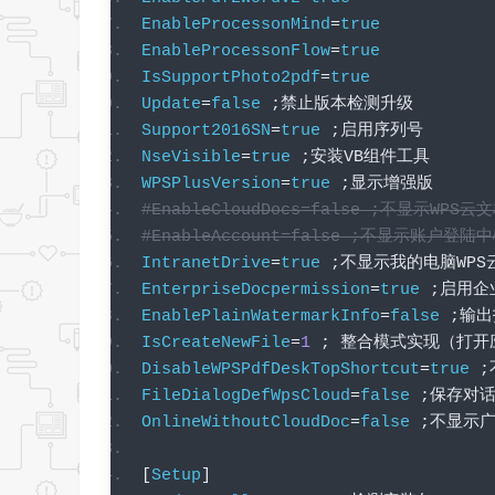
EnableProcessonMind
=
true
EnableProcessonFlow
=
true
IsSupportPhoto2pdf
=
true
Update
=
false
;禁止版本检测升级
Support2016SN
=
true
;启用序列号
NseVisible
=
true
;安装
VB
组件工具
WPSPlusVersion
=
true
;显示增强版
#EnableCloudDocs=false ;不显示WPS云
#EnableAccount=false ;不显示账户登陆
IntranetDrive
=
true
;不显示我的电脑
WPS
EnterpriseDocpermission
=
true
;启用企
EnablePlainWatermarkInfo
=
false
;输
IsCreateNewFile
=
1
;
整合模式实现（打开
DisableWPSPdfDeskTopShortcut
=
true
;
FileDialogDefWpsCloud
=
false
;保存对
OnlineWithoutCloudDoc
=
false
;不显示
[
Setup
]