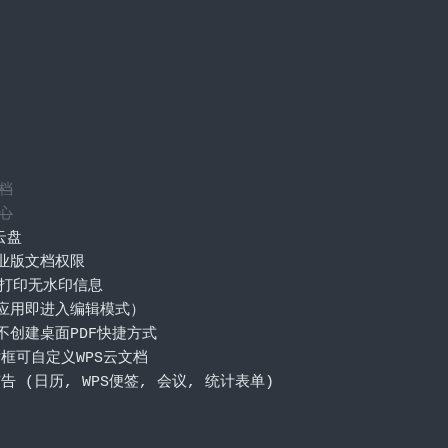
文档
中心
云盘
业版文档权限
出打印无水印信息
应用即进入编辑模式）
不创建桌面
PDF
快捷方式
话框可自定义
WPS
云文档
广告
(日历,
 WPS
便签,
会议,
统计表单)