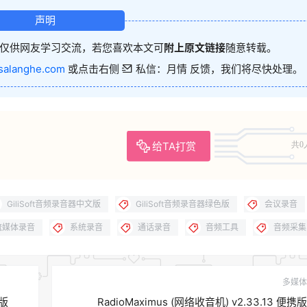
声明
仅供网友学习交流，若您喜欢本文可
附上原文链接
随意转载。
salanghe.com
或点击右侧
私信：月情 反馈，我们将尽快处理。
给TA打赏
共0
GiliSoft音频录音器中文版
GiliSoft音频录音器绿色版
会议录音
流媒体录音
系统录音
通话录音
音频工具
音频采集
多媒体
携版
RadioMaximus (网络收音机) v2.33.13 便携版