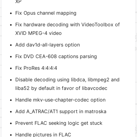
XP
Fix Opus channel mapping
Fix hardware decoding with VideoToolbox of
XVID MPEG-4 video
Add dav1d-all-layers option
Fix DVD CEA-608 captions parsing
Fix ProRes 4:4:4:4
Disable decoding using libdca, libmpeg2 and
liba52 by default in favor of libavcodec
Handle mkv-use-chapter-codec option
Add A_ATRAC/AT1 support in matroska
Prevent FLAC seeking logic get stuck
Handle pictures in FLAC