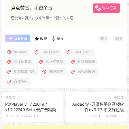
点点赞赏，手留余香
给TA打赏
还没有人赞赏，快来当第一个赞赏的人吧！
0
0
海报分享
收藏
举报
ffdshow
LAV Filters
StarCodec
多媒体兼容
多格式支持
视频播放器
视频播放问题
解码器包
音视频解码
音频解码
多媒体
多媒体
PotPlayer v1.7.22619 /
Audacity (开源跨平台音频软
v1.7.22749 Beta 去广告精简
件) v3.7.7 中文绿色版
绿色版
2025-12-9 21:42:46
2025-12-14 20:48:33