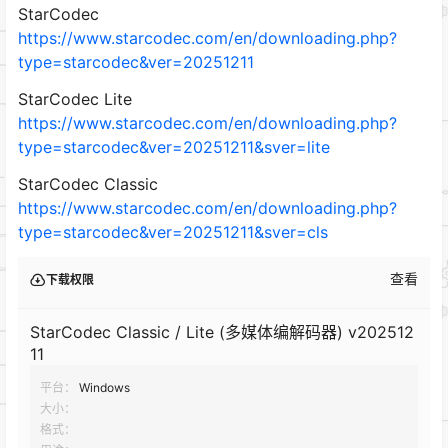
StarCodec
https://www.starcodec.com/en/downloading.php?
type=starcodec&ver=20251211
StarCodec Lite
https://www.starcodec.com/en/downloading.php?
type=starcodec&ver=20251211&sver=lite
StarCodec Classic
https://www.starcodec.com/en/downloading.php?
type=starcodec&ver=20251211&sver=cls
查看
下载权限
StarCodec Classic / Lite (多媒体编解码器) v202512
11
平台：
Windows
大小：
格式：