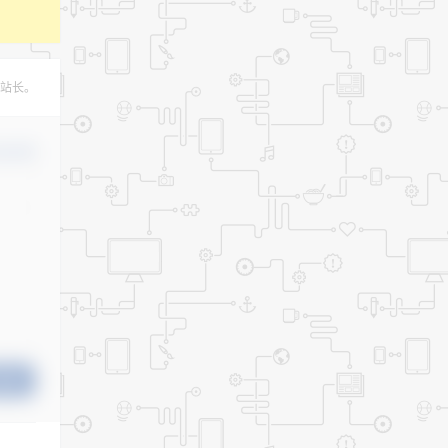
站长。
认修改
提交