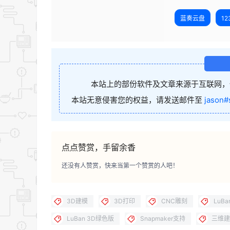
蓝奏云盘
1
本站上的部份软件及文章来源于互联网，
本站无意侵害您的权益，请发送邮件至
jason#
点点赞赏，手留余香
还没有人赞赏，快来当第一个赞赏的人吧！
3D建模
3D打印
CNC雕刻
LuBa
LuBan 3D绿色版
Snapmaker支持
三维建