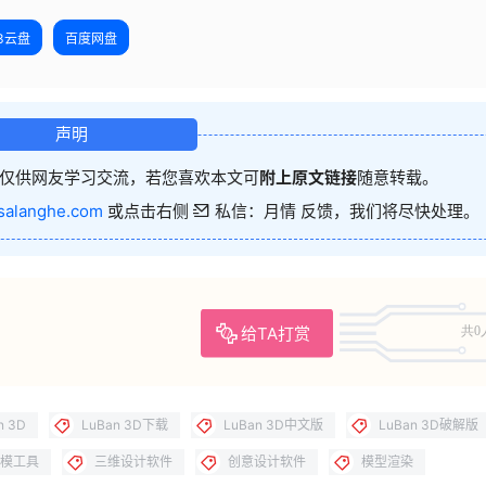
23云盘
百度网盘
声明
仅供网友学习交流，若您喜欢本文可
附上原文链接
随意转载。
salanghe.com
或点击右侧
私信：月情 反馈，我们将尽快处理。
给TA打赏
共0
n 3D
LuBan 3D下载
LuBan 3D中文版
LuBan 3D破解版
模工具
三维设计软件
创意设计软件
模型渲染