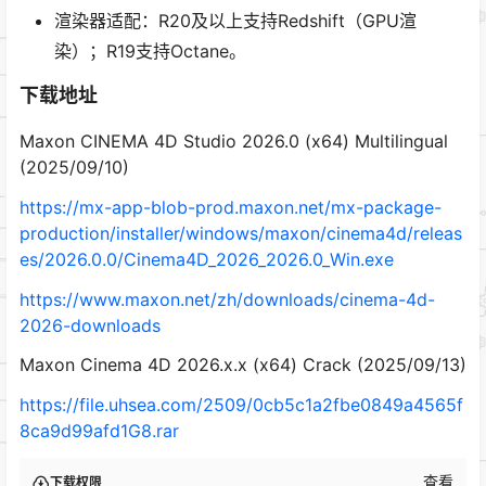
渲染器适配：R20及以上支持Redshift（GPU渲
染）；R19支持Octane。
下载地址
Maxon CINEMA 4D Studio 2026.0 (x64) Multilingual
(2025/09/10)
https://mx-app-blob-prod.maxon.net/mx-package-
production/installer/windows/maxon/cinema4d/releas
es/2026.0.0/Cinema4D_2026_2026.0_Win.exe
https://www.maxon.net/zh/downloads/cinema-4d-
2026-downloads
Maxon Cinema 4D 2026.x.x (x64) Crack (2025/09/13)
https://file.uhsea.com/2509/0cb5c1a2fbe0849a4565f
8ca9d99afd1G8.rar
查看
下载权限