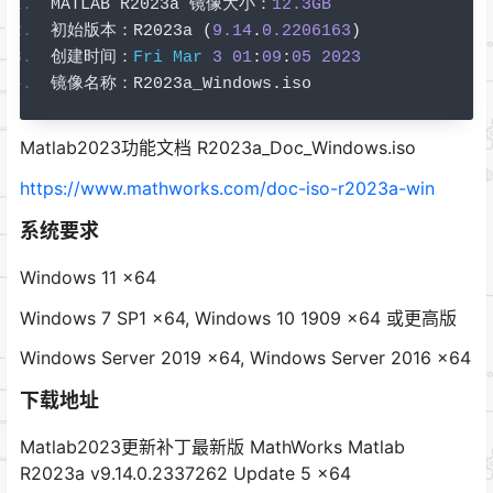
MATLAB R2023a 
镜像大小：
12.3GB
初始版本：
R2023a 
(
9.14
.
0.2206163
)
创建时间：
Fri
Mar
3
01
:
09
:
05
2023
镜像名称：
R2023a_Windows
.
iso
Matlab2023功能文档 R2023a_Doc_Windows.iso
https://www.mathworks.com/doc-iso-r2023a-win
系统要求
Windows 11 x64
Windows 7 SP1 x64, Windows 10 1909 x64 或更高版
Windows Server 2019 x64, Windows Server 2016 x64
下载地址
Matlab2023更新补丁最新版 MathWorks Matlab
R2023a v9.14.0.2337262 Update 5 x64