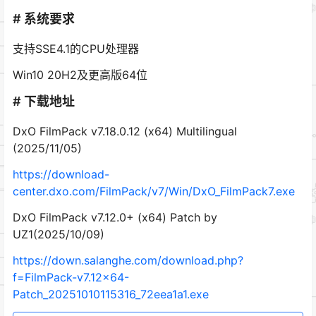
# 系统要求
支持SSE4.1的CPU处理器
Win10 20H2及更高版64位
# 下载地址
DxO FilmPack v7.18.0.12 (x64) Multilingual
(2025/11/05)
https://download-
center.dxo.com/FilmPack/v7/Win/DxO_FilmPack7.exe
DxO FilmPack v7.12.0+ (x64) Patch by
UZ1(2025/10/09)
https://down.salanghe.com/download.php?
f=FilmPack-v7.12×64-
Patch_20251010115316_72eea1a1.exe