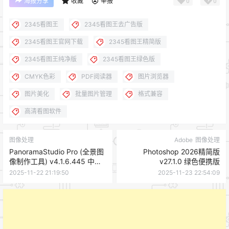
0
0
海报分享
收藏
举报
2345看图王
2345看图王去广告版
2345看图王官网下载
2345看图王精简版
2345看图王纯净版
2345看图王绿色版
CMYK色彩
PDF阅读器
图片浏览器
图片美化
批量图片管理
格式兼容
高清看图软件
图像处理
Adobe
图像处理
PanoramaStudio Pro (全景图
Photoshop 2026精简版
像制作工具) v4.1.6.445 中文
v27.1.0 绿色便携版
便携版
2025-11-22 21:19:50
2025-11-23 22:54:09