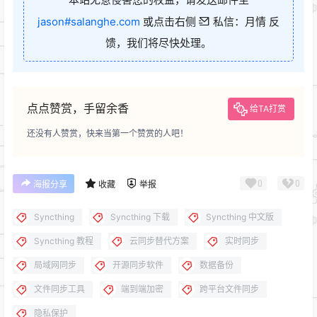
jason#salanghe.com
或点击右侧
私信：月情 反
馈，我们将尽快处理。
点点赞赏，手留余香
给TA打赏
还没有人赞赏，快来当第一个赞赏的人吧！
0
0
海报分享
收藏
举报
Syncthing
Syncthing 下载
Syncthing 中文版
Syncthing 教程
云同步替代方案
实时同步
局域网同步
开源同步软件
数据备份
文件同步工具
端到端加密
跨平台文件同步
隐私保护