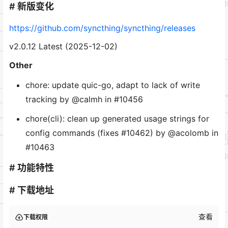
# 新版变化
https://github.com/syncthing/syncthing/releases
v2.0.12 Latest (2025-12-02)
Other
chore: update quic-go, adapt to lack of write
tracking by @calmh in #10456
chore(cli): clean up generated usage strings for
config commands (fixes #10462) by @acolomb in
#10463
# 功能特性
# 下载地址
查看
下载权限