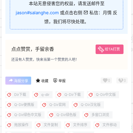
本站无意侵害您的权益，请发送邮件至
jason#salanghe.com
或点击右侧
私信：月情 反
馈，我们将尽快处理。
点点赞赏，手留余香
给TA打赏
还没有人赞赏，快来当第一个赞赏的人吧！
0
0
海报分享
收藏
举报
Dir下载
q-dir
Q-Dir下载
Q-Dir中文版
Q-Dir便携版
Q-Dir官网
Q-Dir汉化版
Q-Dir绿色中文版
Q-Dir绿色版
多窗口浏览
拖放操作
文件复制
文件排序
文件移动