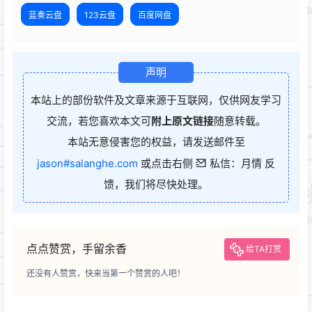
蓝奏云盘
123云盘
百度网盘
声明
本站上的部份软件及文章来源于互联网，仅供网友学习
交流，若您喜欢本文可
附上原文链接
随意转载。
本站无意侵害您的权益，请发送邮件至
jason#salanghe.com
或点击右侧
私信：月情 反
馈，我们将尽快处理。
点点赞赏，手留余香
给TA打赏
还没有人赞赏，快来当第一个赞赏的人吧！