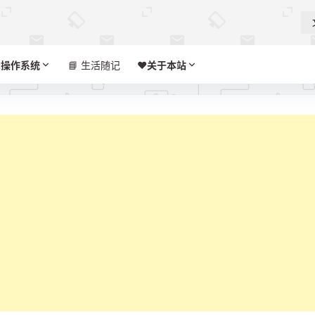

操作系统
📘 生活随记
❤️‍
关于本站