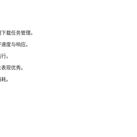
期下载任务管理。
好速度与响应。
运行。
性表现优秀。
消耗。