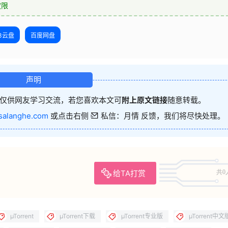
权限
23云盘
百度网盘
声明
仅供网友学习交流，若您喜欢本文可
附上原文链接
随意转载。
salanghe.com
或点击右侧
私信：月情 反馈，我们将尽快处理。
给TA打赏
共0
µTorrent
µTorrent下载
µTorrent专业版
µTorrent中文