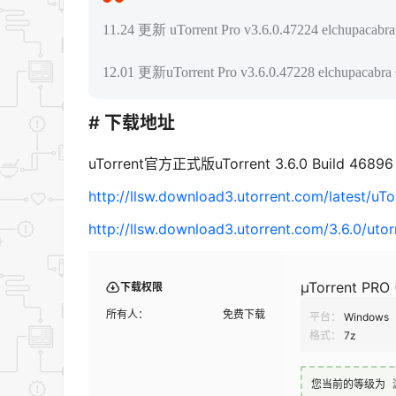
11.24 更新 uTorrent Pro v3.6.0.47224 elchup
12.01 更新uTorrent Pro v3.6.0.47228 elchupa
# 下载地址
uTorrent官方正式版uTorrent 3.6.0 Build 46896 
http://llsw.download3.utorrent.com/latest/uTo
http://llsw.download3.utorrent.com/3.6.0/utorr
µTorrent P
下载权限
所有人：
免费下载
平台：
Windows
格式：
7z
您当前的等级为