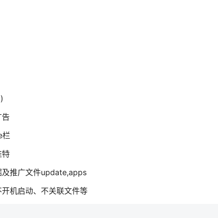
)
广告
e栏
推特
文件update,apps
不开机启动、不关联文件等