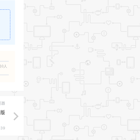
。
共0人
览器
方版
:39