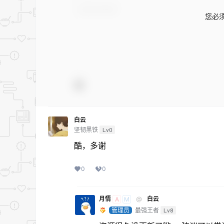
您必
白云
坚韧黑铁
Lv0
酷，多谢
0
0
月情
@
白云
A
M
管理员
最强王者
Lv8