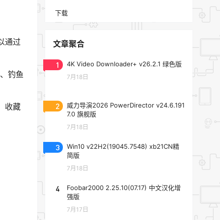
下载
以通过
文章聚合
1
4K Video Downloader+ v26.2.1 绿色版
站、钓鱼
7月18日
2
威力导演2026 PowerDirector v24.6.191
、收藏
7.0 旗舰版
7月18日
3
Win10 v22H2(19045.7548) xb21CN精
简版
7月18日
4
Foobar2000 2.25.10(07.17) 中文汉化增
强版
7月17日