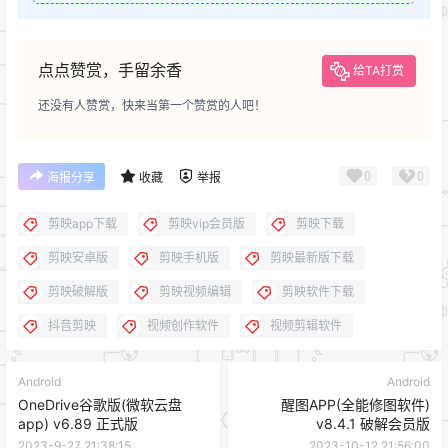
点点赞赏，手留余香
给TA打赏
还没有人赞赏，快来当第一个赞赏的人吧！
0
0
海报分享
收藏
举报
剪映app下载
剪映vip会员版
剪映下载
剪映安卓版
剪映手机版
剪映最新版下载
剪映破解版
剪映视频编辑
剪映软件下载
抖音剪映
视频创作软件
视频剪辑软件
Android
Android
OneDrive谷歌版(微软云盘
醒图APP(全能修图软件)
app) v6.89 正式版
v8.4.1 破解会员版
2023-9-27 21:38:15
2023-10-12 21:56:00