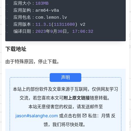
应用大小：
183MB
应用架构：
arm64
-
v8a
应用包名：
com
.
lemon
.
lv
应用版本：
11.3
.
1
(
11311600
)
 v2
编译日期：
2023
年
9
月
30
日,
17
:
06
:
32
下载地址
由于特殊原因，停止下载。
声明
本站上的部份软件及文章来源于互联网，仅供网友学习
交流，若您喜欢本文可
附上原文链接
随意转载。
本站无意侵害您的权益，请发送邮件至
jason#salanghe.com
或点击右侧
私信：月情 反
馈，我们将尽快处理。